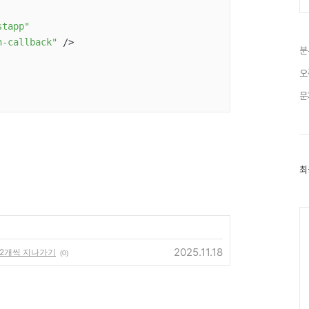
stapp"
n-callback"
 />

분
오
문
최
최
근
글
과
Ca
인
기
글
2025.11.18
드 2개씩 지나가기
(0)