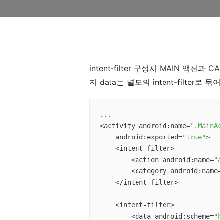
intent-filter 구성시
MAIN 액션과 CA
지 data는 별도의 intent-filter로
...

<activity android:name=
".MainA
    android:exported=
"true"
>

    <intent-filter>

        <action android:name=
"
        <category android:name
    </intent-filter>

    <intent-filter>

        <data android:scheme=
"