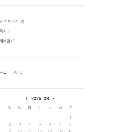
류 전체보기
(3)
죽헌
(1)
제해결
(2)
근글
인기글
lendar
2026. 08
일
월
화
수
목
금
토
1
2
3
4
5
6
7
8
9
10
11
12
13
14
15