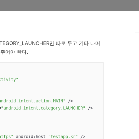
TEGORY_LAUNCHER만
따로
두고 기타 나머
 묶어주어야 한다.
ctivity"
android.intent.action.MAIN"
 />

=
"android.intent.category.LAUNCHER"
 />

https"
 android:host=
"testapp.kr"
 />
